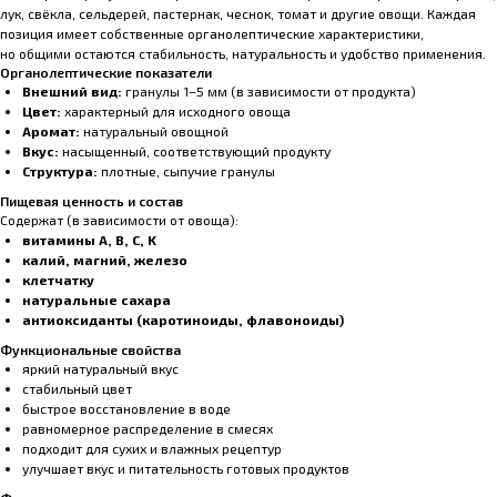
лук, свёкла, сельдерей, пастернак, чеснок, томат и другие овощи. Каждая
позиция имеет собственные органолептические характеристики,
но общими остаются стабильность, натуральность и удобство применения.
Органолептические показатели
Внешний вид:
гранулы 1–5 мм (в зависимости от продукта)
Цвет:
характерный для исходного овоща
Аромат:
натуральный овощной
Вкус:
насыщенный, соответствующий продукту
Структура:
плотные, сыпучие гранулы
Пищевая ценность и состав
Содержат (в зависимости от овоща):
витамины A, B, C, K
калий, магний, железо
клетчатку
натуральные сахара
антиоксиданты (каротиноиды, флавоноиды)
Функциональные свойства
яркий натуральный вкус
стабильный цвет
быстрое восстановление в воде
равномерное распределение в смесях
подходит для сухих и влажных рецептур
улучшает вкус и питательность готовых продуктов