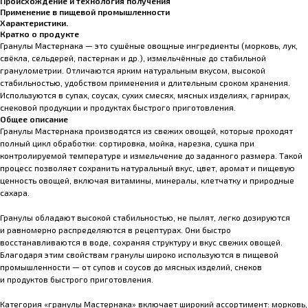
Происхождение и технология получения
Применение в пищевой промышленности
Характеристики.
Кратко о продукте
Гранулы Мастернака — это сушёные овощные ингредиенты (морковь, лук,
свёкла, сельдерей, пастернак и др.), измельчённые до стабильной
гранулометрии. Отличаются ярким натуральным вкусом, высокой
стабильностью, удобством применения и длительным сроком хранения.
Используются в супах, соусах, сухих смесях, мясных изделиях, гарнирах,
снековой продукции и продуктах быстрого приготовления.
Общее описание
Гранулы Мастернака производятся из свежих овощей, которые проходят
полный цикл обработки: сортировка, мойка, нарезка, сушка при
контролируемой температуре и измельчение до заданного размера. Такой
процесс позволяет сохранить натуральный вкус, цвет, аромат и пищевую
ценность овощей, включая витамины, минералы, клетчатку и природные
сахара.
Гранулы обладают высокой стабильностью, не пылят, легко дозируются
и равномерно распределяются в рецептурах. Они быстро
восстанавливаются в воде, сохраняя структуру и вкус свежих овощей.
Благодаря этим свойствам гранулы широко используются в пищевой
промышленности — от супов и соусов до мясных изделий, снеков
и продуктов быстрого приготовления.
Категория «гранулы Мастернака» включает широкий ассортимент: морковь,