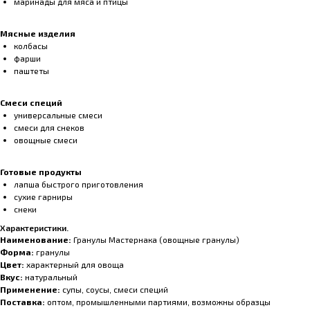
маринады для мяса и птицы
Мясные изделия
колбасы
фарши
паштеты
Смеси специй
универсальные смеси
смеси для снеков
овощные смеси
Готовые продукты
лапша быстрого приготовления
сухие гарниры
снеки
Характеристики.
Наименование:
Гранулы Мастернака (овощные гранулы)
Форма:
гранулы
Цвет:
характерный для овоща
Вкус:
натуральный
Применение:
супы, соусы, смеси специй
Поставка:
оптом, промышленными партиями, возможны образцы