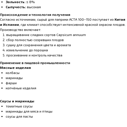
Зольность:
≤ 8%
Сыпучесть:
высокая
Происхождение и технология получения
Согласно источникам, сырьё для паприки АСТА 100–150 поступает из
Китая
и Испании
, где климат способствует интенсивной красной окраске плодов.
Производство включает:
выращивание сладких сортов Capsicum annuum
сбор полностью созревших плодов
сушку для сохранения цвета и аромата
измельчение до порошка
просеивание и контроль качества
Применение в пищевой промышленности
Мясные изделия
колбасы
маринады
фарши
копчёные изделия
Соусы и маринады
томатные соусы
маринады для мяса и птицы
соусы для пасты