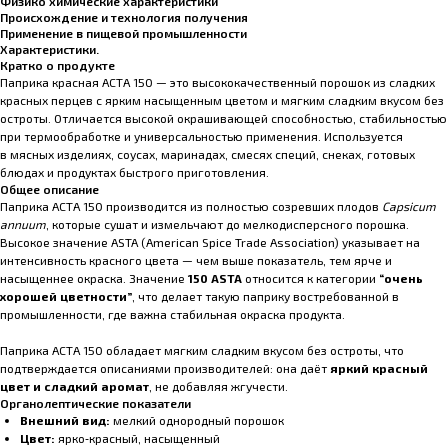
Физико химические характеристики
Происхождение и технология получения
Применение в пищевой промышленности
Характеристики.
Кратко о продукте
Паприка красная АСТА 150 — это высококачественный порошок из сладких
красных перцев с ярким насыщенным цветом и мягким сладким вкусом без
остроты. Отличается высокой окрашивающей способностью, стабильностью
при термообработке и универсальностью применения. Используется
в мясных изделиях, соусах, маринадах, смесях специй, снеках, готовых
блюдах и продуктах быстрого приготовления.
Общее описание
Паприка АСТА 150 производится из полностью созревших плодов
Capsicum
annuum
, которые сушат и измельчают до мелкодисперсного порошка.
Высокое значение ASTA (American Spice Trade Association) указывает на
интенсивность красного цвета — чем выше показатель, тем ярче и
насыщеннее окраска. Значение
150 ASTA
относится к категории
“очень
хорошей цветности”
, что делает такую паприку востребованной в
промышленности, где важна стабильная окраска продукта.
Паприка АСТА 150 обладает мягким сладким вкусом без остроты, что
подтверждается описаниями производителей: она даёт
яркий красный
цвет и сладкий аромат
, не добавляя жгучести.
Органолептические показатели
Внешний вид:
мелкий однородный порошок
Цвет:
ярко‑красный, насыщенный