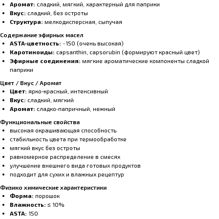
Аромат:
сладкий, мягкий, характерный для паприки
Вкус:
сладкий, без остроты
Структура:
мелкодисперсная, сыпучая
Содержание эфирных масел
ASTA‑цветность:
~150 (очень высокая)
Каротиноиды:
capsanthin, capsorubin (формируют красный цвет)
Эфирные соединения:
мягкие ароматические компоненты сладкой
паприки
Цвет / Вкус / Аромат
Цвет:
ярко‑красный, интенсивный
Вкус:
сладкий, мягкий
Аромат:
сладко‑папричный, нежный
Функциональные свойства
высокая окрашивающая способность
стабильность цвета при термообработке
мягкий вкус без остроты
равномерное распределение в смесях
улучшение внешнего вида готовых продуктов
подходит для сухих и влажных рецептур
Физико химические характеристики
Форма:
порошок
Влажность:
≤ 10%
ASTA:
150