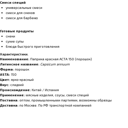
Смеси специй
универсальные смеси
смеси для снеков
смеси для барбекю
Готовые продукты
снеки
сухие супы
блюда быстрого приготовления
Характеристики.
Наименование:
Паприка красная АСТА 150 (порошок)
Латинское название:
Capsicum annuum
Форма:
порошок
ASTA:
150
Цвет:
ярко‑красный
Вкус:
сладкий
Происхождение:
Китай / Испания
Применение:
мясные изделия, соусы, смеси специй
Поставка:
оптом, промышленными партиями, возможны образцы
Доставка:
по Москве. По РФ транспортной компанией