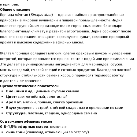
и приправ.
Общее описание
Горчица жёлтая (
Sinapis alba
) — одна из наиболее распространённых
пряностей в мировой кулинарии и пищевой промышленности. Индия
является крупнейшим производителем горчичных семян благодаря
благоприятному климату и развитой агротехнике. Зёрна собирают после
полного созревания, очищают, сортируют и сушат, сохраняя природный
аромат и высокое содержание эфирных масел.
Жёлтая горчица обладает мягким, слегка ореховым вкусом и умеренной
остротой, которая проявляется при контакте с водой или при измельчении.
Это делает её универсальным ингредиентом для маринадов, соусов,
мясных изделий, смесей специй и готовых продуктов. Благодаря плотной
структуре и стабильности семена хорошо переносят термообработку
и длительное хранение.
Органолептические показатели
Внешний вид:
цельные круглые семена
Цвет:
светло‑жёлтый, золотистый
Аромат:
мягкий, пряный, слегка ореховый
Вкус:
умеренно острый, с лёгкой сладостью и ореховыми нотами
Структура:
плотные, гладкие, однородные семена
Содержание эфирных масел
0,8–1,5% эфирных масел
, включая:
синигрин
(гликозид, отвечающий за остроту)