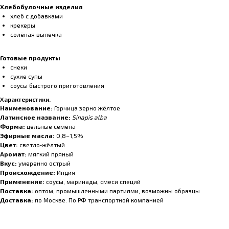
Хлебобулочные изделия
хлеб с добавками
крекеры
солёная выпечка
Готовые продукты
снеки
сухие супы
соусы быстрого приготовления
Характеристики.
Наименование:
Горчица зерно жёлтое
Латинское название:
Sinapis alba
Форма:
цельные семена
Эфирные масла:
0,8–1,5%
Цвет:
светло‑жёлтый
Аромат:
мягкий пряный
Вкус:
умеренно острый
Происхождение:
Индия
Применение:
соусы, маринады, смеси специй
Поставка:
оптом, промышленными партиями, возможны образцы
Доставка:
по Москве. По РФ транспортной компанией