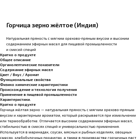
Горчица зерно жёлтое (Индия)
Натуральная пряность с мягким орехово‑пряным вкусом и высоким
содержанием эфирных масел для пищевой промышленности
и смесей специй
Кратко о продукте
Общее описание
Органолептические показатели
Содержание эфирных масел
Цвет / Вкус / Аромат
Функциональные свойства
Физико химические характеристики
Происхождение и технология получения
Применение в пищевой промышленности
Характеристики.
Кратко о продукте
Горчица жёлтая зерно — натуральная пряность с мягким орехово‑пряным
вкусом и характерным ароматом, который раскрывается при измельчении
или термообработке. Отличается высоким содержанием эфирных масел,
стабильностью в смесях специй и универсальностью применения.
Используется в маринадах, соусах, мясных и рыбных изделиях, овощных
смесях, хлебобулочных продуктах, а также в производстве горчичных паст