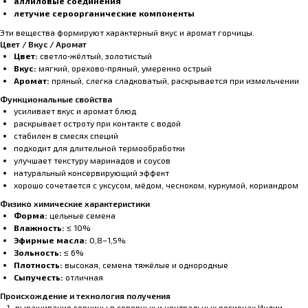
аллиловые соединения
летучие сероорганические компоненты
Эти вещества формируют характерный вкус и аромат горчицы.
Цвет / Вкус / Аромат
Цвет:
светло‑жёлтый, золотистый
Вкус:
мягкий, орехово‑пряный, умеренно острый
Аромат:
пряный, слегка сладковатый, раскрывается при измельчении
Функциональные свойства
усиливает вкус и аромат блюд
раскрывает остроту при контакте с водой
стабилен в смесях специй
подходит для длительной термообработки
улучшает текстуру маринадов и соусов
натуральный консервирующий эффект
хорошо сочетается с уксусом, мёдом, чесноком, куркумой, кориандром
Физико химические характеристики
Форма:
цельные семена
Влажность:
≤ 10%
Эфирные масла:
0,8–1,5%
Зольность:
≤ 6%
Плотность:
высокая, семена тяжёлые и однородные
Сыпучесть:
отличная
Происхождение и технология получения
выращивание горчицы в северных и центральных регионах Индии