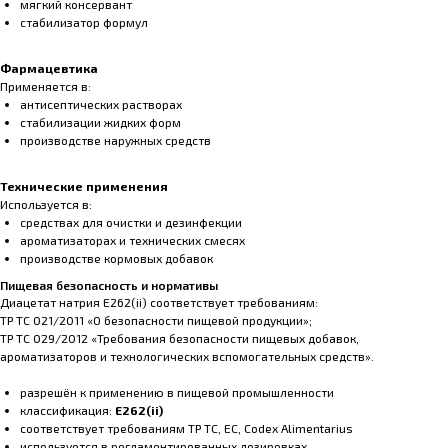
мягкий консервант
стабилизатор формул
Фармацевтика
Применяется в:
антисептических растворах
стабилизации жидких форм
производстве наружных средств
Технические применения
Используется в:
средствах для очистки и дезинфекции
ароматизаторах и технических смесях
производстве кормовых добавок
Пищевая безопасность и нормативы
Диацетат натрия E262(ii) соответствует требованиям:
ТР ТС 021/2011 «О безопасности пищевой продукции»;
ТР ТС 029/2012 «Требования безопасности пищевых добавок,
ароматизаторов и технологических вспомогательных средств».
разрешён к применению в пищевой промышленности
классификация:
E262(ii)
соответствует требованиям ТР ТС, ЕС, Codex Alimentarius
используется в регламентированных дозировках