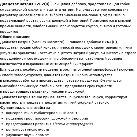
Диацетат натрия E262(ii)
— пищевая добавка, представляющая собой
смесь уксусной кислоты и ацетата натрия. Используется как консервант,
регулятор кислотности и антибактериальный компонент, эффективно
подавляющий рост плесени, дрожжей и бактерий. Применяется в мясной
промышленности, хлебопечении, производстве соусов, снеков и готовых
продуктов.
Общее описание
Диацетат натрия (Sodium Diacetate) — пищевая добавка
E262(ii)
,
представляющая собой кристаллический порошок с характерным мягким
уксусным ароматом. Состоит из ацетата натрия и уксусной кислоты в строго
определённом соотношении, что обеспечивает стабильный уровень
кислотности и выраженный антимикробный эффект.
Благодаря способности подавлять рост патогенной микрофлоры (включая
Listeria monocytogenes
), диацетат натрия широко используется
в мясопереработке и производстве готовых продуктов. Он улучшает
микробиологическую стабильность, продлевает срок годности
и предотвращает развитие плесени и дрожжей.
Диацетат натрия также применяется как усилитель вкуса, корректируя
кислотность и придавая продуктам мягкий уксусный оттенок.
Функциональные свойства
консервант и антибактериальный агент
подавляет рост плесени, дрожжей и бактерий
предотвращает развитие
Listeria monocytogenes
регулирует кислотность
улучшает вкус и аромат