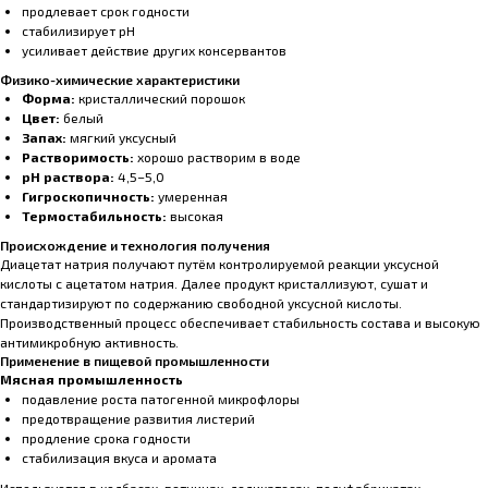
продлевает срок годности
стабилизирует pH
усиливает действие других консервантов
Физико-химические характеристики
Форма:
кристаллический порошок
Цвет:
белый
Запах:
мягкий уксусный
Растворимость:
хорошо растворим в воде
pH раствора:
4,5–5,0
Гигроскопичность:
умеренная
Термостабильность:
высокая
Происхождение и технология получения
Диацетат натрия получают путём контролируемой реакции уксусной
кислоты с ацетатом натрия. Далее продукт кристаллизуют, сушат и
стандартизируют по содержанию свободной уксусной кислоты.
Производственный процесс обеспечивает стабильность состава и высокую
антимикробную активность.
Применение в пищевой промышленности
Мясная промышленность
подавление роста патогенной микрофлоры
предотвращение развития листерий
продление срока годности
стабилизация вкуса и аромата