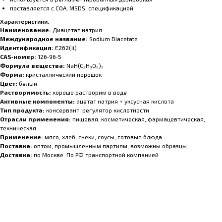
поставляется с COA, MSDS, спецификацией
Характеристики.
Наименование:
Диацетат натрия
Международное название:
Sodium Diacetate
Идентификация:
E262(ii)
CAS‑номер:
126‑96‑5
Формула вещества:
NaH(C₂H₃O₂)₂
Форма:
кристаллический порошок
Цвет:
белый
Растворимость:
хорошо растворим в воде
Активные компоненты:
ацетат натрия + уксусная кислота
Тип продукта:
консервант, регулятор кислотности
Отрасли применения:
пищевая, косметическая, фармацевтическая,
техническая
Применение:
мясо, хлеб, снеки, соусы, готовые блюда
Поставка:
оптом, промышленным партиям, возможны образцы
Доставка:
по Москве. По РФ транспортной компанией