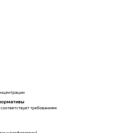
онцентрации
 нормативы
 соответствует требованиям:
тики и парфюмерии)