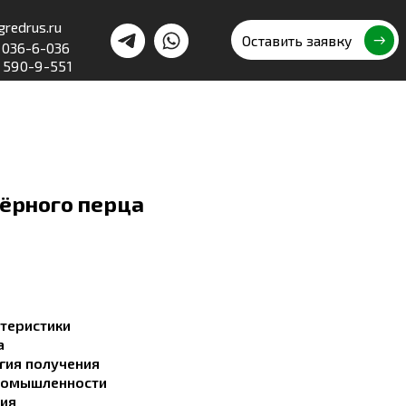
Оставить заявку
ёрного перца
теристики
а
гия получения
ромышленности
ния