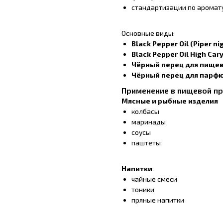
стандартизации по аромату
Основные виды:
Black Pepper Oil (Piper ni
Black Pepper Oil High Car
Чёрный перец для пище
Чёрный перец для парф
Применение в пищевой п
Мясные и рыбные изделия
колбасы
маринады
соусы
паштеты
Напитки
чайные смеси
тоники
пряные напитки