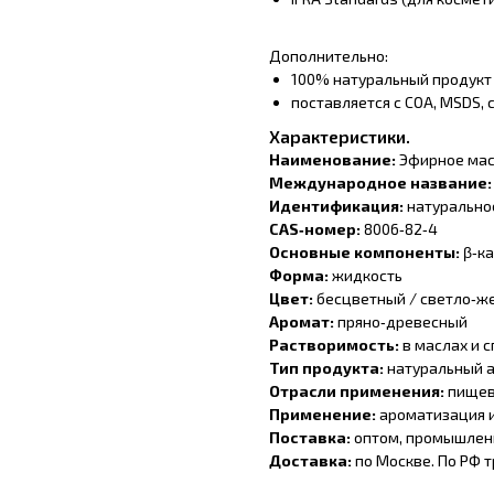
Дополнительно:
100% натуральный продукт
поставляется с COA, MSDS,
Характеристики.
Наименование:
Эфирное мас
Международное название
Идентификация:
натурально
CAS‑номер:
8006‑82‑4
Основные компоненты:
β‑к
Форма:
жидкость
Цвет:
бесцветный / светло‑ж
Аромат:
пряно‑древесный
Растворимость:
в маслах и 
Тип продукта:
натуральный 
Отрасли применения:
пищев
Применение:
ароматизация и
Поставка:
оптом, промышлен
Доставка:
по Москве. По РФ 