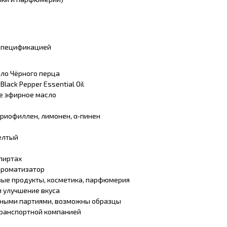
 спецификацией
ло Чёрного перца
:
Black Pepper Essential Oil
е эфирное масло
ариофиллен, лимонен, α‑пинен
елтый
спиртах
ароматизатор
ые продукты, косметика, парфюмерия
 улучшение вкуса
ными партиями, возможны образцы
транспортной компанией