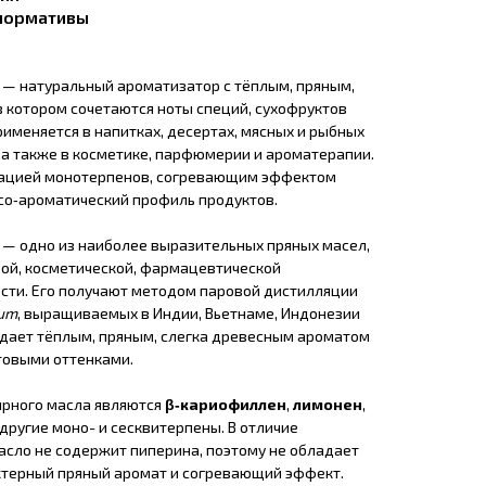
 нормативы
 — натуральный ароматизатор с тёплым, пряным,
 котором сочетаются ноты специй, сухофруктов
рименяется в напитках, десертах, мясных и рыбных
, а также в косметике, парфюмерии и ароматерапии.
рацией монотерпенов, согревающим эффектом
усо‑ароматический профиль продуктов.
 — одно из наиболее выразительных пряных масел,
ой, косметической, фармацевтической
ти. Его получают методом паровой дистилляции
rum
, выращиваемых в Индии, Вьетнаме, Индонезии
адает тёплым, пряным, слегка древесным ароматом
товыми оттенками.
рного масла являются
β‑кариофиллен
,
лимонен
,
другие моно- и сесквитерпены. В отличие
асло не содержит пиперина, поэтому не обладает
актерный пряный аромат и согревающий эффект.