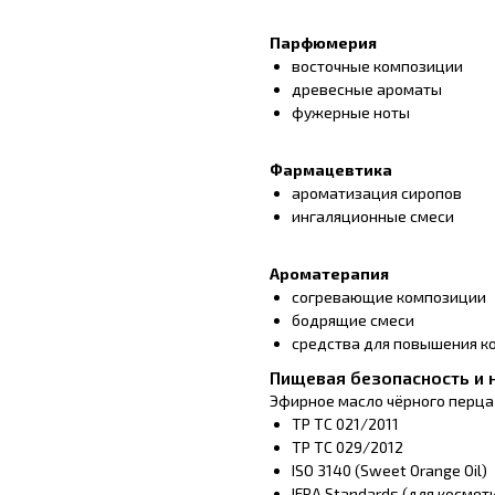
Парфюмерия
восточные композиции
древесные ароматы
фужерные ноты
Фармацевтика
ароматизация сиропов
ингаляционные смеси
Ароматерапия
согревающие композиции
бодрящие смеси
средства для повышения к
Пищевая безопасность и
Эфирное масло чёрного перца
ТР ТС 021/2011
ТР ТС 029/2012
ISO 3140 (Sweet Orange Oil)
IFRA Standards (для косме