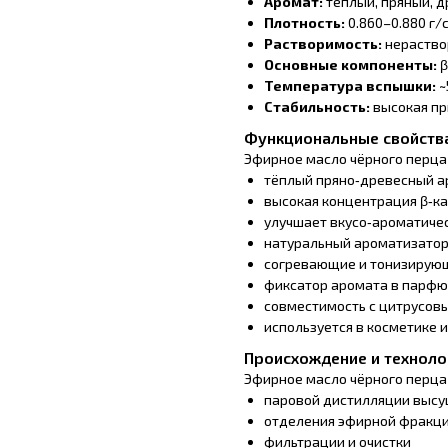
Аромат:
тёплый, пряный, 
Плотность:
0.860–0.880 г/
Растворимость:
нераствор
Основные компоненты:
β
Температура вспышки:
~
Стабильность:
высокая пр
Функциональные свойств
Эфирное масло чёрного перца
тёплый пряно‑древесный а
высокая концентрация β‑к
улучшает вкусо‑ароматиче
натуральный ароматизатор 
согревающие и тонизирую
фиксатор аромата в парф
совместимость с цитрусов
используется в косметике 
Происхождение и техноло
Эфирное масло чёрного перца
паровой дистилляции выс
отделения эфирной фракц
фильтрации и очистки