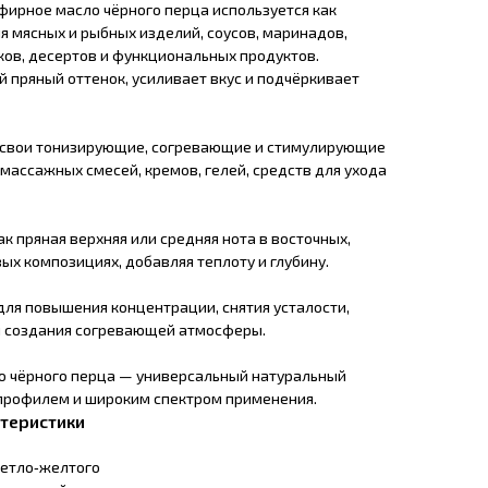
ирное масло чёрного перца используется как
 мясных и рыбных изделий, соусов, маринадов,
ков, десертов и функциональных продуктов.
 пряный оттенок, усиливает вкус и подчёркивает
а свои тонизирующие, согревающие и стимулирующие
 массажных смесей, кремов, гелей, средств для ухода
к пряная верхняя или средняя нота в восточных,
х композициях, добавляя теплоту и глубину.
для повышения концентрации, снятия усталости,
и создания согревающей атмосферы.
о чёрного перца — универсальный натуральный
профилем и широким спектром применения.
теристики
ветло‑желтого