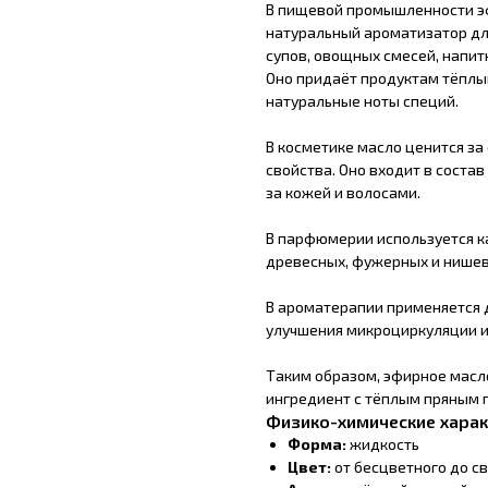
В пищевой промышленности эф
натуральный ароматизатор для
супов, овощных смесей, напит
Оно придаёт продуктам тёплый
натуральные ноты специй.
В косметике масло ценится з
свойства. Оно входит в состав
за кожей и волосами.
В парфюмерии используется ка
древесных, фужерных и нишевы
В ароматерапии применяется 
улучшения микроциркуляции 
Таким образом, эфирное масл
ингредиент с тёплым пряным 
Физико-химические харак
Форма:
жидкость
Цвет:
от бесцветного до с