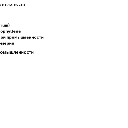
 и плотности
grum)
yophyllene
вой промышленности
юмерии
ромышленности