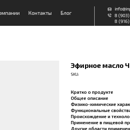
info@ingredrus.ru
ии
Контакты
Блог
8 (903) 036-6-036
8 (916) 590-9-551
Эфирное масло Ч
SKU:
Кратко о продукте
Общее описание
Физико-химические харак
Функциональные свойств
Происхождение и техноло
Применение в пищевой п
Другие области примене