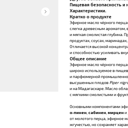
Пищевая безопасность и
Характеристики.
Кратко о продукте
Эфирное масло чёрного перца
слегка древесным ароматом, в
и мягкая смолистая глубина. П
продуктах, соусах, маринадах
Отличается высокой концент
и способностью усиливать вк
Общее описание
Эфирное масло чёрного перца
широко используемое в пищев
и парфюмерной промышленнос
высушенных плодов
Piper nig
и на Мадагаскаре. Масло обл
с мягкими смолистыми и фрук
Основными компонентами эфи
α‑пинен
,
сабинен
,
мирцен
и 
от молотого перца, эфирное м
жгучестью, но сохраняет хар