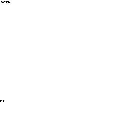
ость
ния