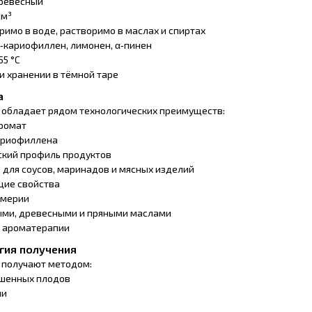
древесный
см³
имо в воде, растворимо в маслах и спиртах
‑кариофиллен, лимонен, α‑пинен
55 °C
и хранении в тёмной таре
а
 обладает рядом технологических преимуществ:
ромат
ариофиллена
ский профиль продуктов
для соусов, маринадов и мясных изделий
щие свойства
юмерии
ыми, древесными и пряными маслами
и ароматерапии
гия получения
 получают методом:
ушенных плодов
ии