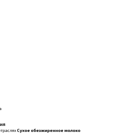
а
ния
отраслях
Сухое обезжиренное молоко