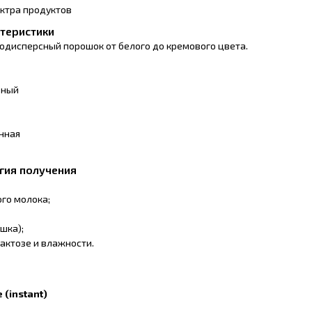
ктра продуктов
теристики
одисперсный порошок от белого до кремового цвета.
ьный
нная
гия получения
го молока;
шка);
лактозе и влажности.
(instant)