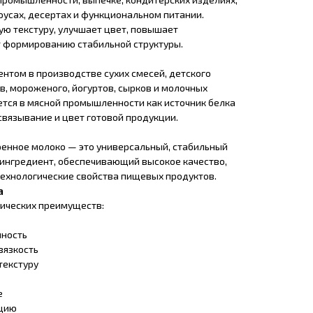
соусах, десертах и функциональном питании.
ю текстуру, улучшает цвет, повышает
т формированию стабильной структуры.
нтом в производстве сухих смесей, детского
в, мороженого, йогуртов, сырков и молочных
ется в мясной промышленности как источник белка
вязывание и цвет готовой продукции.
ренное молоко — это универсальный, стабильный
ингредиент, обеспечивающий высокое качество,
технологические свойства пищевых продуктов.
а
ических преимуществ:
нность
вязкость
текстуру
е
нцию