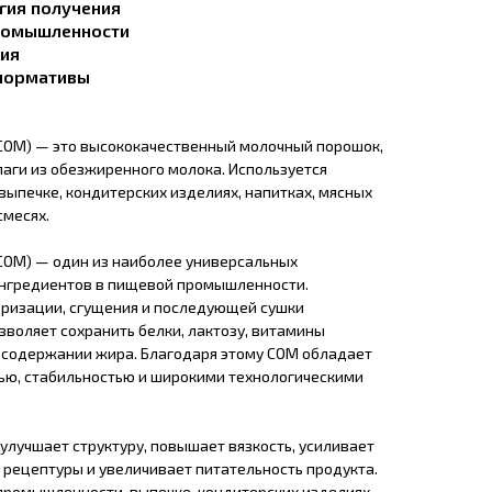
гия получения
ромышленности
ния
 нормативы
СОМ) — это высококачественный молочный порошок,
аги из обезжиренного молока. Используется
ыпечке, кондитерских изделиях, напитках, мясных
смесях.
СОМ) — один из наиболее универсальных
ингредиентов в пищевой промышленности.
еризации, сгущения и последующей сушки
зволяет сохранить белки, лактозу, витамины
содержании жира. Благодаря этому СОМ обладает
ью, стабильностью и широкими технологическими
улучшает структуру, повышает вязкость, усиливает
 рецептуры и увеличивает питательность продукта.
промышленности, выпечке, кондитерских изделиях,