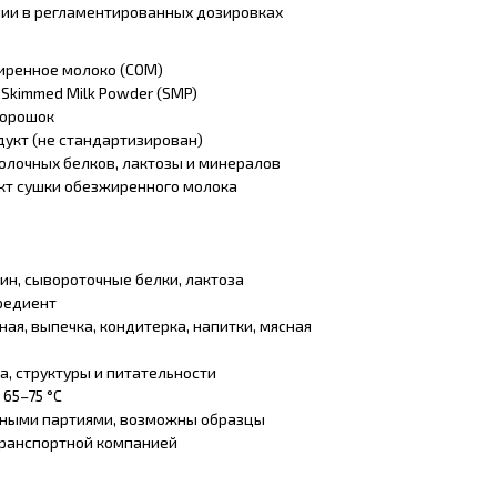
нии в регламентированных дозировках
иренное молоко (СОМ)
:
Skimmed Milk Powder (SMP)
порошок
укт (не стандартизирован)
олочных белков, лактозы и минералов
кт сушки обезжиренного молока
ин, сывороточные белки, лактоза
редиент
ная, выпечка, кондитерка, напитки, мясная
а, структуры и питательности
:
65–75 °C
ными партиями, возможны образцы
транспортной компанией