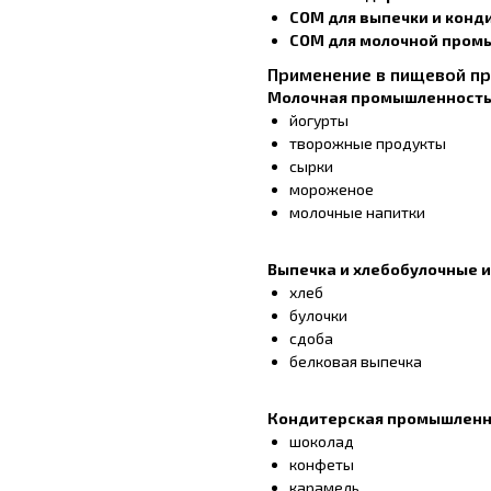
СОМ для выпечки и конд
СОМ для молочной пром
Применение в пищевой п
Молочная промышленност
йогурты
творожные продукты
сырки
мороженое
молочные напитки
Выпечка и хлебобулочные 
хлеб
булочки
сдоба
белковая выпечка
Кондитерская промышленн
шоколад
конфеты
карамель