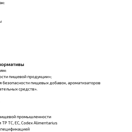
ак:
ы
 нормативы
ям:
ности пищевой продукции»;
ия безопасности пищевых добавок, ароматизаторов
ательных средств».
n
 пищевой промышленности
ТР ТС, ЕС, Codex Alimentarius
 спецификацией