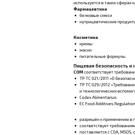
используется в таких сферах к
Фармацевтика
белковые смеси
нутрицевтические продукт
Косметика
кремы
маски
питательные формулы
Пищевая безопасность и
СОМ
соответствует требовани
ТР ТС 021/2011 «О безопас
ТР ТС 029/2012 «Требован
и технологических вспомог
Codex Alimentarius
ЕС Food Additives Regulatio
разрешён к применению в
соответствует требованиям 
поставляется с COA, MSDS,