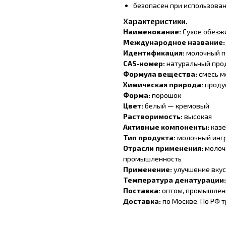
безопасен при использова
Характеристики.
Наименование:
Сухое обезж
Международное название
Идентификация:
молочный 
CAS‑номер:
натуральный прод
Формула вещества:
смесь м
Химическая природа:
проду
Форма:
порошок
Цвет:
белый — кремовый
Растворимость:
высокая
Активные компоненты:
казе
Тип продукта:
молочный инг
Отрасли применения:
молоч
промышленность
Применение:
улучшение вкус
Температура денатурации
Поставка:
оптом, промышлен
Доставка:
по Москве. По РФ 