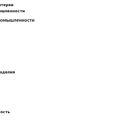
итерки
ышленности
ромышленности
ь
изделия
ость