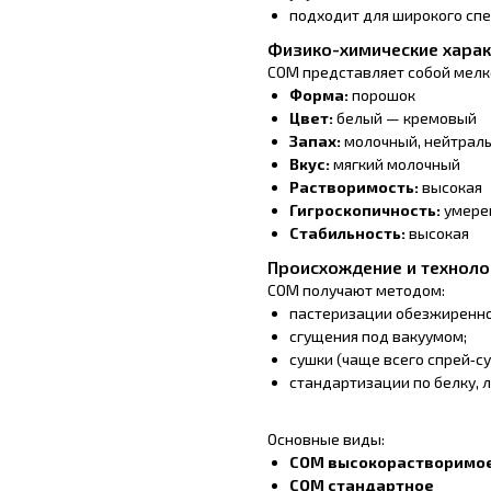
подходит для широкого спе
Физико-химические харак
СОМ представляет собой мелк
Форма:
порошок
Цвет:
белый — кремовый
Запах:
молочный, нейтрал
Вкус:
мягкий молочный
Растворимость:
высокая
Гигроскопичность:
умере
Стабильность:
высокая
Происхождение и техноло
СОМ получают методом:
пастеризации обезжиренно
сгущения под вакуумом;
сушки (чаще всего спрей‑су
стандартизации по белку, 
Основные виды:
СОМ высокорастворимое 
СОМ стандартное