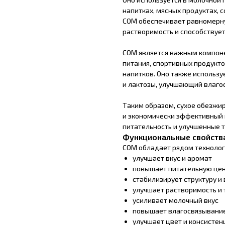
напитках, мясных продуктах, 
СОМ обеспечивает равномерну
растворимость и способствуе
СОМ является важным компоне
питания, спортивных продукто
напитков. Оно также использу
и лактозы, улучшающий влагос
Таким образом, сухое обезжи
и экономически эффективный 
питательность и улучшенные 
Функциональные свойств
СОМ обладает рядом технолог
улучшает вкус и аромат
повышает питательную це
стабилизирует структуру и 
улучшает растворимость и 
усиливает молочный вкус
повышает влагосвязывани
улучшает цвет и консисте